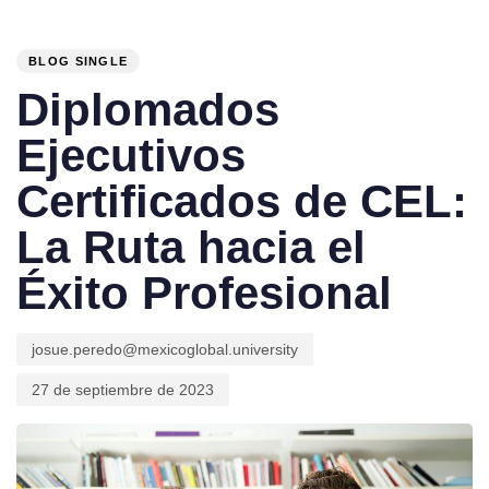
PUBLISHED
Author
Published
IN:
on:
BLOG SINGLE
Diplomados
Ejecutivos
Certificados de CEL:
La Ruta hacia el
Éxito Profesional
josue.peredo@mexicoglobal.university
27 de septiembre de 2023