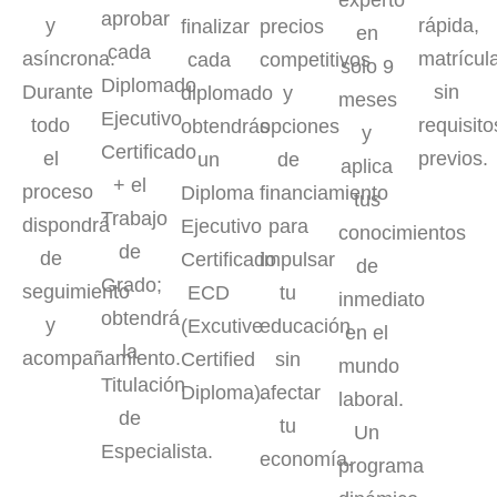
experto
aprobar
rápida,
y
finalizar
precios
en
cada
matrícul
asíncrona.
cada
competitivos
solo 9
Diplomado
sin
Durante
diplomado
y
meses
Ejecutivo
requisito
todo
obtendrás
opciones
y
Certificado
previos.
el
un
de
aplica
+ el
proceso
Diploma
financiamiento
tus
Trabajo
dispondrá
Ejecutivo
para
conocimientos
de
de
Certificado
impulsar
de
Grado;
seguimiento
ECD
tu
inmediato
obtendrá
y
(Excutive
educación
en el
la
acompañamiento.
Certified
sin
mundo
Titulación
Diploma).
afectar
laboral.
de
tu
Un
Especialista.
economía.
programa