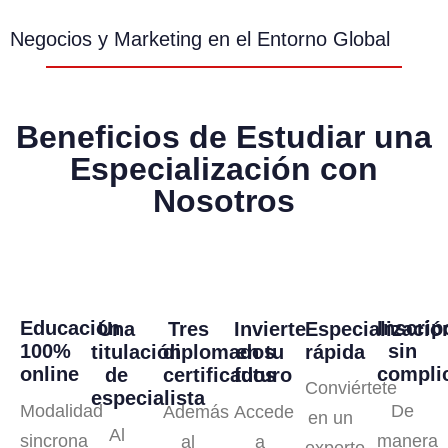
Negocios y Marketing en el Entorno Global
Beneficios de Estudiar una
Especialización con
Nosotros
Inscrip
Educación
Especializació
Una
Tres
Invierte
sin
100%
rápida
titulación
diplomados
en tu
compli
online
de
certificados
futuro
Conviértete
especialista
De
Modalidad
Además
Accede
en un
Al
manera
sincrona
al
a